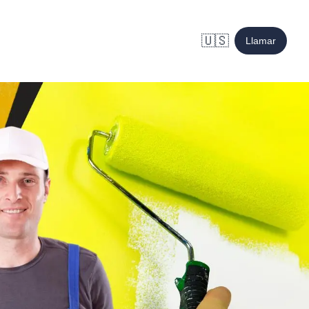
🇺🇸
Llamar