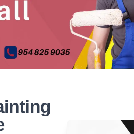
inting
e